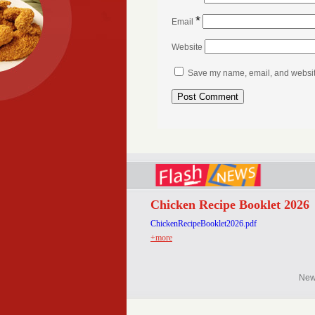
*
Email
Website
Save my name, email, and website 
Chicken Recipe Booklet 2026
ChickenRecipeBooklet2026.pdf
+more
Ne