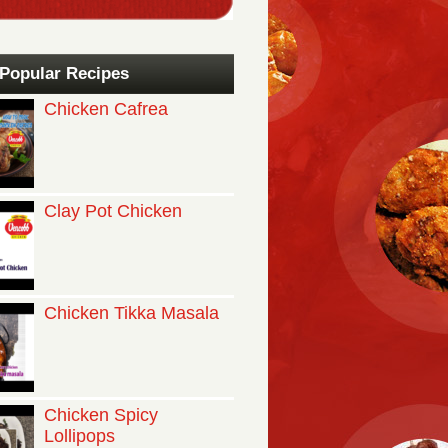
Popular Recipes
Chicken Cafrea
Clay Pot Chicken
Chicken Tikka Masala
Chicken Spicy
Lollipops