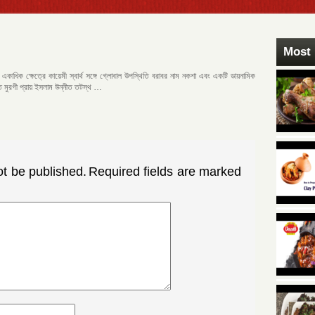
Most 
কাধিক ক্ষেত্রে কায়েমী স্বার্থ সঙ্গে গ্লোবাল উপস্থিতি বরাবর নাম নকশা এবং একটি ডায়নামিক
লত মুরগী ​​প্রায় ইসলাম উন্নীত তটস্থ …
ot be published.
Required fields are marked