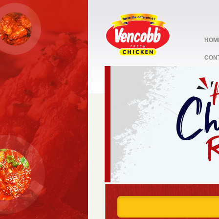
HOM
CON
stop
1
2
3