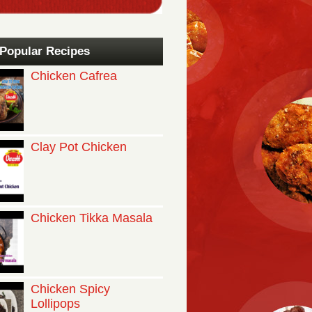
Popular Recipes
Chicken Cafrea
Clay Pot Chicken
Chicken Tikka Masala
Chicken Spicy
Lollipops