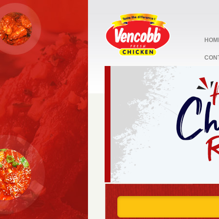
HOM
CON
stop
1
2
3