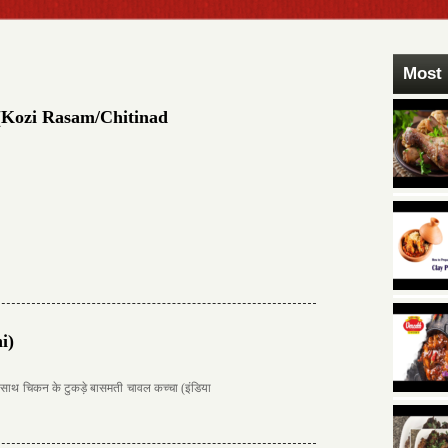
Most 
म (Kozi Rasam/Chitinad
i)
े साथ चिकन के टुकड़े बासमती चावल कच्चा (इंडिया