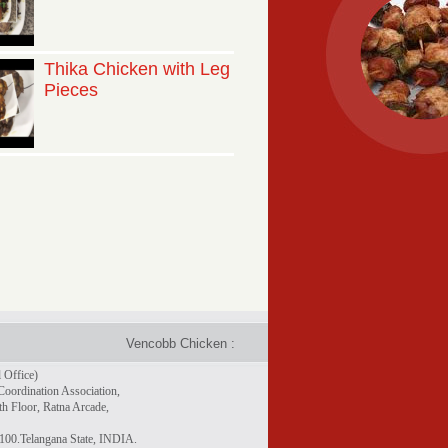
Thika Chicken with Leg
Pieces
Vencobb Chicken : Taste the difference - Rich in protein, 
 Office)
Coordination Association,
h Floor, Ratna Arcade,
100.Telangana State, INDIA.