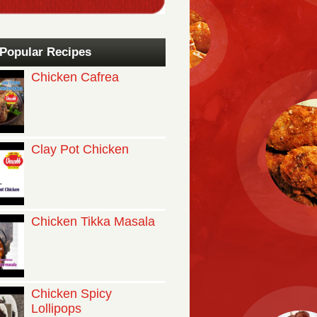
Popular Recipes
Chicken Cafrea
Clay Pot Chicken
Chicken Tikka Masala
Chicken Spicy
Lollipops