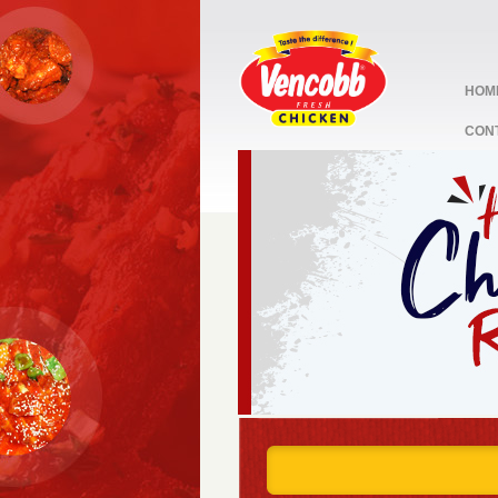
HOM
CON
stop
1
2
3