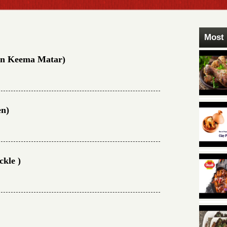
Most 
ken Keema Matar)
en)
ckle )