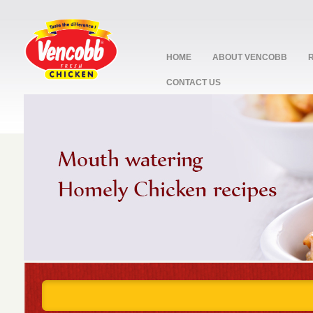
HOME
ABOUT VENCOBB
CONTACT US
stop
1
2
3