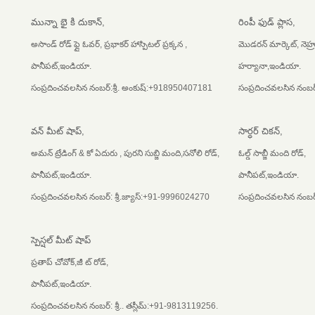
మున్నా భై కి దుకాన్,
రింపీ ఫుడ్ ప్లాస,
అసాండ్ రోడ్ ఫ్లై ఓవర్, ప్రభాకర్ హాస్పిటల్ ప్రక్కన ,
మొడరన్ మార్కెట్, నెహ
పానీపట్,ఇండియా.
హర్యానా,ఇండియా.
సంప్రదించవలసిన నంబర్:శ్రీ. అంకుష్:+918950407181
సంప్రదించవలసిన నంబర్
వన్ మీట్ షాప్,
సార్ధర్ చికన్,
అమన్ ట్రేడింగ్ & కో ఏదురు , పురని సుబ్జి మంది,సనోలి రోడ్,
ఓల్డ్ సాబ్జీ మంది రోడ్,
పానీపట్,ఇండియా.
పానీపట్,ఇండియా.
సంప్రదించవలసిన నంబర్: శ్రీ.జ్యాస్:+91-9996024270
సంప్రదించవలసిన నంబర్
స్పెస్షల్ మీట్ షాప్
ప్రతాప్ చోవోక్,జీ ట్ రోడ్,
పానీపట్,ఇండియా.
సంప్రదించవలసిన నంబర్: శ్రీ.. తస్లీమ్:+91-9813119256.