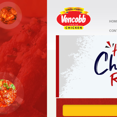
HOM
CON
stop
1
2
3