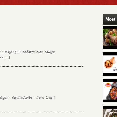
Most 
4 పచ్చిమిర్చి: 8 కరివేపాకు: రెండు రెమ్ములు
ిపడా […]
 ముక్కులుగా కట్ చేసుకోవాలి) – పేలాల పిండి 4