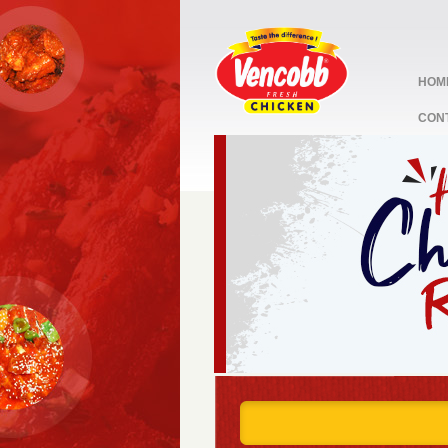
HOM
CON
stop
1
2
3