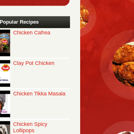
Popular Recipes
Chicken Cafrea
Clay Pot Chicken
Chicken Tikka Masala
Chicken Spicy
Lollipops