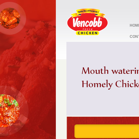
HOM
CON
stop
1
2
3