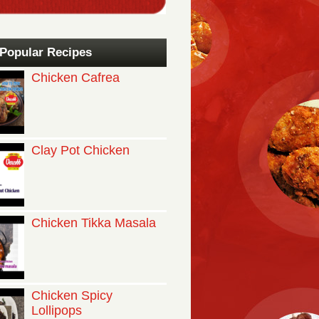
Popular Recipes
Chicken Cafrea
Clay Pot Chicken
Chicken Tikka Masala
Chicken Spicy
Lollipops