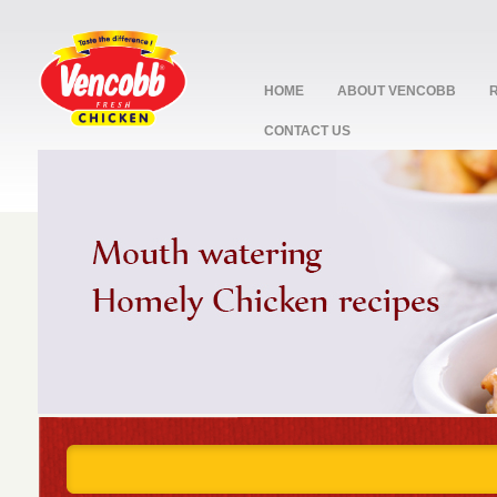
HOME
ABOUT VENCOBB
CONTACT US
stop
1
2
3