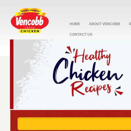
HOME
ABOUT VENCOBB
CONTACT US
stop
1
2
3