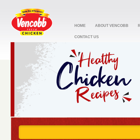
HOME
ABOUT VENCOBB
CONTACT US
stop
1
2
3