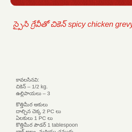
స్పైసి గ్రేవీతో చికెన్ spicy chicken grev
కావలసినవి:
చికెన్ – 1/2 kg.
ఉల్లిపాయలు – 3
కొత్తిమీర ఆకులు
దాల్చిన చెక్క 2 PC లు
ఏలకులు 1 PC లు
కొత్తిమీర పౌడర్ 1 tablespoon
బ్లాక్ అల్లం, మరియు చమురు