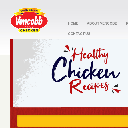
HOME
ABOUT VENCOBB
CONTACT US
stop
1
2
3