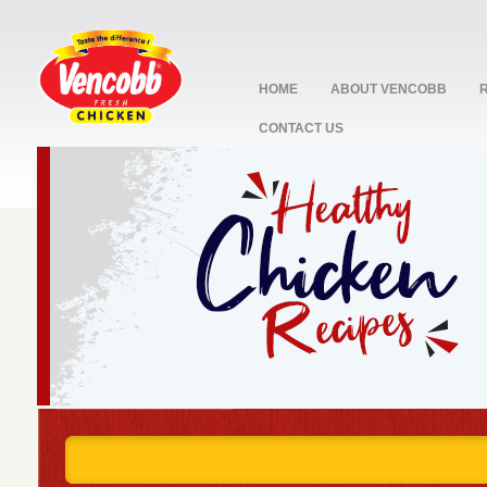
HOME
ABOUT VENCOBB
CONTACT US
stop
1
2
3