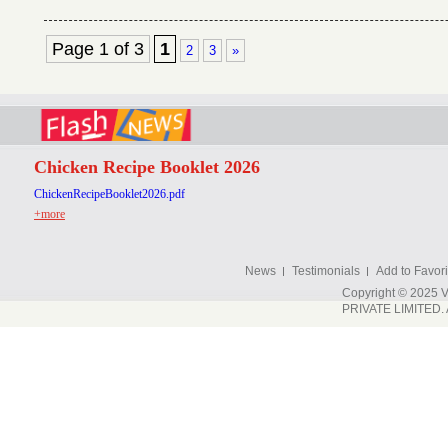
Page 1 of 3
1
2
3
»
Chicken Recipe Booklet 2026
ChickenRecipeBooklet2026.pdf
+more
News
Testimonials
Add to Favori
Copyright © 202
PRIVATE LIMITED. A