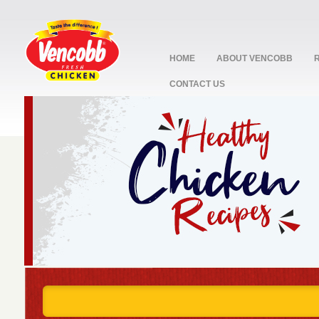
HOME
ABOUT VENCOBB
CONTACT US
stop
1
2
3