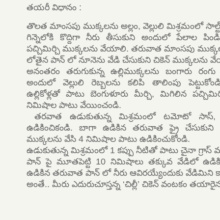
తయరీ విధానం :
తొలత మాంసపు ముక్కలను అల్లం, వెల్లులి మిశ్రమంలో సాల్ట్ 
గిన్నెలోకి కొద్దిగా నీరు తీసుకుని అందులో పేలాల పిం
పచ్చిమిర్చి ముక్కలను వేయాలి. తరువాత మాంసపు ముక్కల
లోతైన పాన్ లో నూనెను వేడి చేసుకుని చికెన్ ముక్కలను వేయ
అనంతరం తరుగుకున్న ఉల్లిముక్కలను బంగారు రంగు 
అందులో వెల్లులి రెబ్బలను కలిపి తాలింపు పెట్టుకో
ఉల్లికోళ్లతో పాటు బెంగుళూరు మీర్చి, మిగిలిన పచ్చిమ
నిమిషాల పాటు వేయించండి.
తరవాత ఉడుకుతున్న మిశ్రమంలో టమోటో సాస్,
ఉడికించికండి. బాగా ఉడికిన తరువాత ఫ్రై చేసుకుని సి
ముక్కలను వేసి 4 నిమిషాల పాటు ఉడికించుకోండి.
ఉడుకుతున్న మిశ్రమంలో 1 కప్పు నీటితో పాటు చైనా గ్రాస్ 
పాన్ పై మూతపెట్టి 10 నిమిషాలు తక్కువ వేడిలో ఉడిక
ఉడికిన తరువాత పాన్ లో నీరు ఆవిరయ్యేందుకు వేడిమిని కాస
అంతే.. మీరు ఎదురుచూస్తన్న ‘చిల్లీ’ చికెన్ వంటకం తయారైనట్