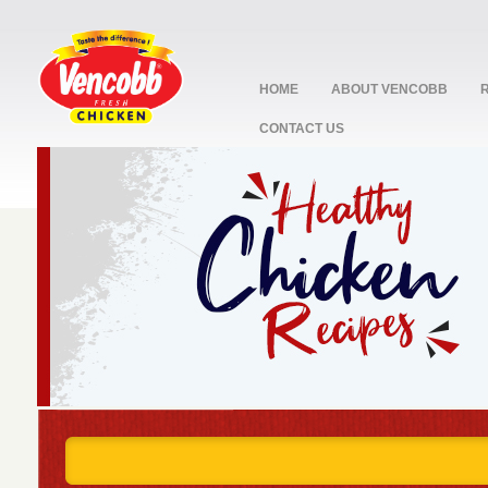
HOME
ABOUT VENCOBB
CONTACT US
stop
1
2
3