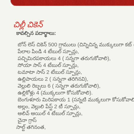
చిల్లీ చికెన్
కావల్సిన పదార్థాలు:
బోన్ లెస్ చికెన్ 500 గ్రాములు (చిన్నిచిన్న ముక్కులుగా కట్
పేలాల పిండి 4 టేబుల్ స్పూన్లు,
పచ్చిమిరపకాయలు 4 ( సన్నగా తరుగుకోవాలి),
సోయా సాస్ 4 టేబుల్ స్పూన్లు,
టమాటా సాస్ 2 టేబుల్ స్పూన్లు,
ఉల్లిపాయలు 2 ( సన్నగా తరిగినవి),
వెల్లులి రెబ్బలు 6 ( సన్నగా తరుగుకోవాలి),
ఉల్లికోళ్లు 4 (ముక్కలుగా కోసుకోవాలి).
బెంగుళూరు మిరిపకాయ 1 (సన్నటి ముక్కలుగా కోసుకోవాలి
అల్లం, వెల్లులి పేస్ట్ 2 టీ స్పూన్లు,
ఆలివ్ ఆయిల్ 4 టేబుల్ స్పూన్లు,
చైనా గ్రాస్
సాల్ట్ తగినంత,