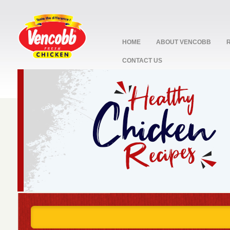
HOME
ABOUT VENCOBB
CONTACT US
stop
1
2
3