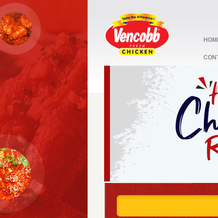
HOM
CON
stop
1
2
3