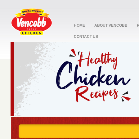
HOME
ABOUT VENCOBB
CONTACT US
stop
1
2
3