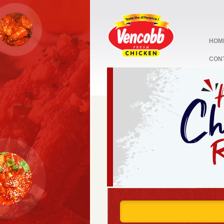
HOM
CON
stop
1
2
3