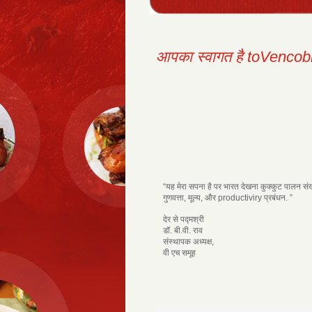
आपका स्वागत है toVencob
“यह मेरा सपना है पर भारत देखना कुक्कुट पालन संख्य
गुणवत्ता, मूल्य, और productiviry प्रबंधन. ”
देर से पद्मश्री
डॉ. बी.वी. राव
संस्थापक अध्यक्ष,
वी एच समूह