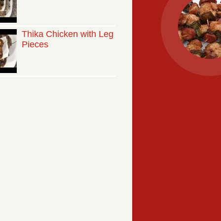
Thika Chicken with Leg
Pieces