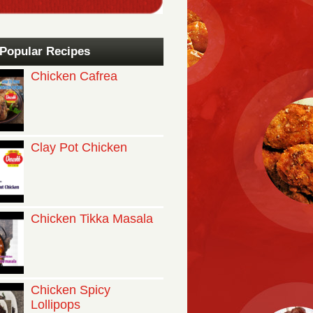
Popular Recipes
Chicken Cafrea
Clay Pot Chicken
Chicken Tikka Masala
Chicken Spicy
Lollipops